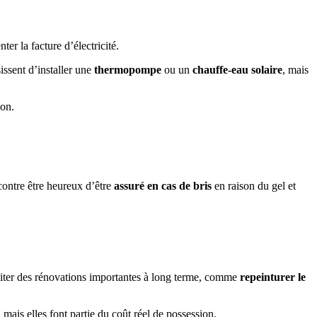
er la facture d’électricité.
issent d’installer une
thermopompe
ou un
chauffe-eau solaire
, mais
son.
 contre être heureux d’être
assuré en cas de bris
en raison du gel et
ssiter des rénovations importantes à long terme, comme
repeinturer le
ais elles font partie du coût réel de possession.