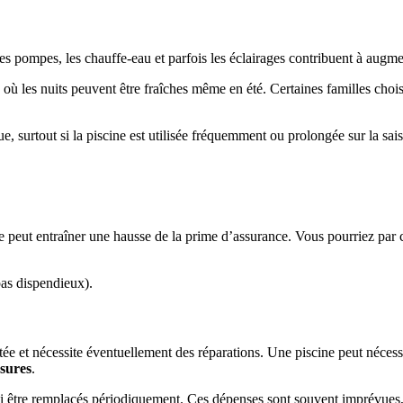
s pompes, les chauffe-eau et parfois les éclairages contribuent à augment
où les nuits peuvent être fraîches même en été. Certaines familles chois
e, surtout si la piscine est utilisée fréquemment ou prolongée sur la sai
ine peut entraîner une hausse de la prime d’assurance. Vous pourriez par
pas dispendieux).
tée et nécessite éventuellement des réparations. Une piscine peut néce
ssures
.
i être remplacés périodiquement. Ces dépenses sont souvent imprévues, m